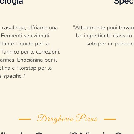
ologia
Speci
e casalinga, offriamo una
"Attualmente puoi trovare 
Fermenti selezionati,
Un ingrediente classico p
fitante Liquido per la
solo per un periodo 
 Tannico per le correzioni,
rifica, Enocianina per il
elina e Florstop per la
 specifici."
Drogheria Piras