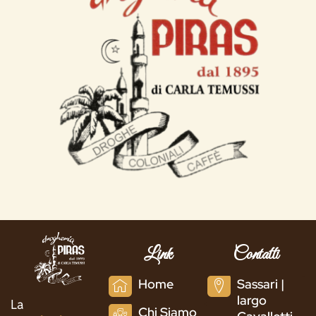
Link
Contatti
Home
Sassari |
largo
La
Chi Siamo