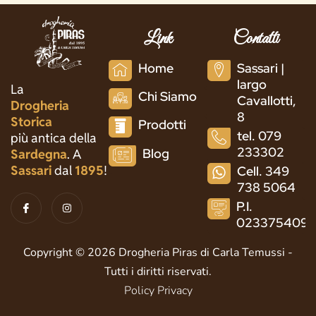
Link
Contatti
Home
Sassari |
largo
La
Chi Siamo
Cavallotti,
Drogheria
8
Storica
Prodotti
tel. 079
più antica della
233302
Blog
Sardegna
. A
Sassari
dal
1895
!
Cell. 349
738 5064
I
I
P.I.
c
n
o
s
023375409
n
t
-
a
f
g
Copyright © 2026 Drogheria Piras di Carla Temussi -
a
r
c
a
Tutti i diritti riservati.
e
m
b
Policy Privacy
o
o
k