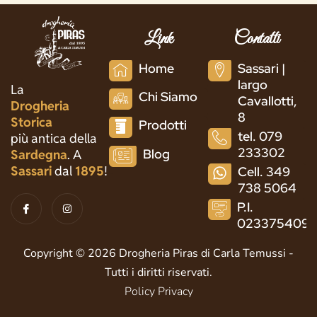
Link
Contatti
Home
Sassari |
largo
La
Chi Siamo
Cavallotti,
Drogheria
8
Storica
Prodotti
tel. 079
più antica della
233302
Blog
Sardegna
. A
Sassari
dal
1895
!
Cell. 349
738 5064
I
I
P.I.
c
n
o
s
023375409
n
t
-
a
f
g
Copyright © 2026 Drogheria Piras di Carla Temussi -
a
r
c
a
Tutti i diritti riservati.
e
m
b
Policy Privacy
o
o
k